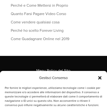
Perché e Come Mettersi in Proprio
Quanto Farsi Pagare Video Corso
Come vendere qualsiasi cosa
Perché ho scelto Forever Living
Come Guadagnare Online nel 2019
Menu Policy del Sito
Gestisci Consenso
Per fornire le migliori esperienze, utilizziamo tecnologie come i cookie per
memorizzare e/o accedere alle informazioni del dispositivo. Il consenso a
queste tecnologie ci permetterà di elaborare dati come il comportamento di
© 2025 Gian Luca Masciangelo – Nextlevel Media
navigazione o ID unici su questo sito. Non acconsentire o ritirare il
Srl, Via Muzio Clementi 70, 00193 Roma – P.Iva
consenso può influire negativamente su alcune caratteristiche e funzioni.